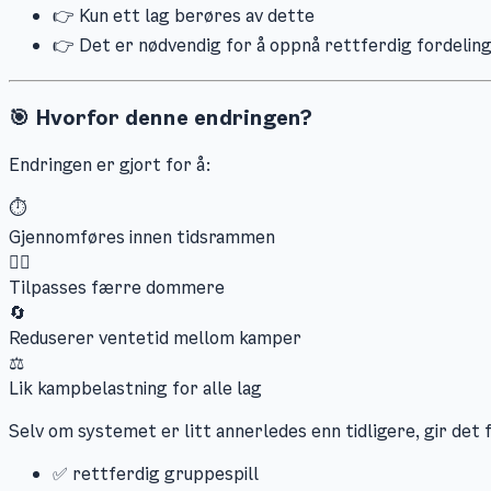
👉 Kun ett lag berøres av dette
👉 Det er nødvendig for å oppnå rettferdig fordelin
🎯 Hvorfor denne endringen?
Endringen er gjort for å:
⏱️
Gjennomføres innen tidsrammen
👩‍⚖️
Tilpasses færre dommere
🔄
Reduserer ventetid mellom kamper
⚖️
Lik kampbelastning for alle lag
Selv om systemet er litt annerledes enn tidligere, gir det 
✅ rettferdig gruppespill