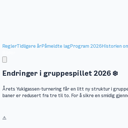
Regler
Tidligere år
Påmeldte lag
Program 2026
Historien o
Bilder
Endringer i gruppespillet 2026 ❄️
Årets Yukigassen-turnering får en litt ny struktur i grupp
baner er redusert fra tre til to. For å sikre en smidig gj
⚠️