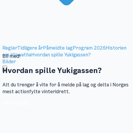
Regler
Tidligere år
Påmeldte lag
Program 2026
Historien
om Hiawatha
Hvordan spille Yukigassen?
Bli med!
Bilder
Hvordan spille
Yukigassen?
Alt du trenger å vite for å melde på lag og delta i Norges
mest actionfylte vinteridrett.
Meld på lag