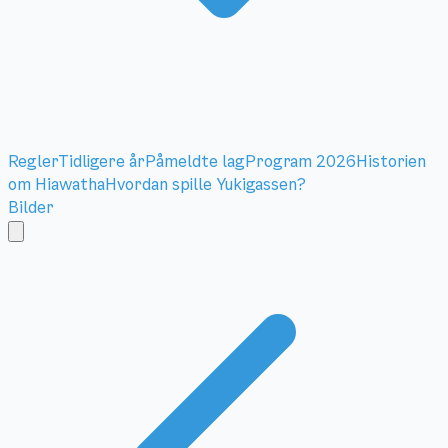
Regler
Tidligere år
Påmeldte lag
Program 2026
Historien
om Hiawatha
Hvordan spille Yukigassen?
Bilder